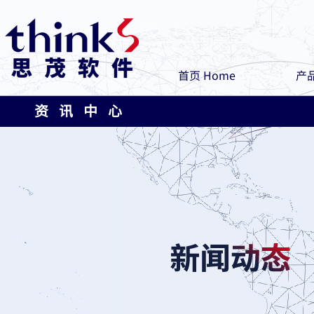
首页 Home
产品
资 讯 中 心