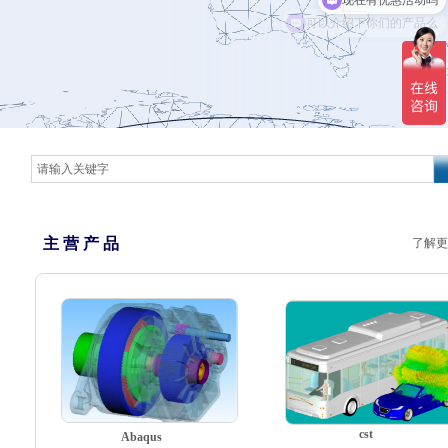
可以介绍下你们的产品么
主 营 产 品
了解更
cst
Abaqus