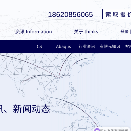
索 取 报 
18620856065
资讯 Information
关于 thinks
登录
CST
Abaqus
行业资讯
有限元知识
客
讯、新闻动态
现在有优惠活动吗