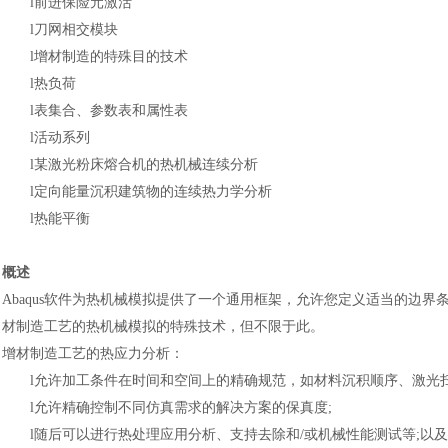
l
前进保险元激活
l
刀网相交模块
l
增材制造的特殊目的技术
l
热负荷
l
表集合、参数表和属性表
l
活动系列
l
某激光粉床熔合机的热机械连续分析
l
定向能量沉积建筑物的连续热力学分析
l
热能平衡
概述
Abaqus
软件
为热机械模拟提供了一个通用框架，允许您定义适当的边界
材制造工艺的热机械模拟的特殊技术，但不限于此。
增材制造工艺的热应力分析
：
l
允许加工条件在时间和空间上的精确规范，如材料沉积顺序、激光
l
允许精确控制不同仿真需求的解决方案的保真度
;
l
随后可以进行热处理应用分析、支持去除和
/或机械性能测试等;以及