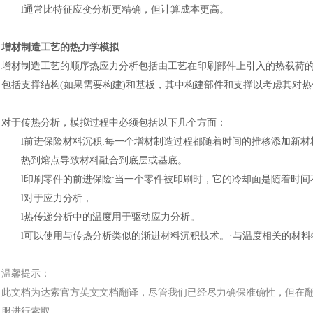
l
通常比特征应变分析更精确，但计算成本更高。
增材制造工艺的热力学模拟
增材制造工艺的顺序热应力分析包括由工艺在印刷部件上引入的热载荷
包括支撑结构
(如果需要构建)和基板，其中构建部件和支撑以考虑其对
对于传热分析，模拟过程中必须包括以下几个方面
：
l
前进保险材料沉积
:每一个增材制造过程都随着时间的推移添加新材
热到熔点导致材料融合到底层或基底。
l
印刷零件的前进保险
:当一个零件被印刷时，它的冷却面是随着时间
l
对于应力分析，
l
热传递分析中的温度用于驱动应力分析。
l
可以使用与传热分析类似的渐进材料沉积技术。
·与温度相关的材
温馨提示：
此文档为
达索
官方
英文文档
翻译，尽管我们已经尽力确保准确性，但在
服进行索取。