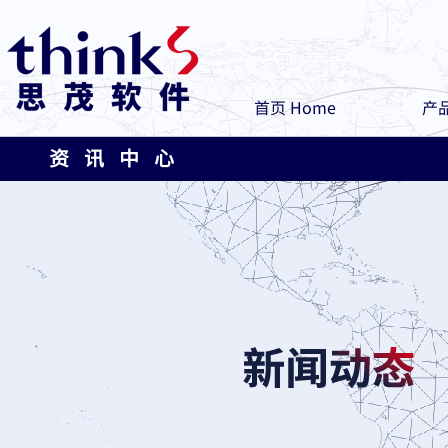
首页 Home
产品
资 讯 中 心