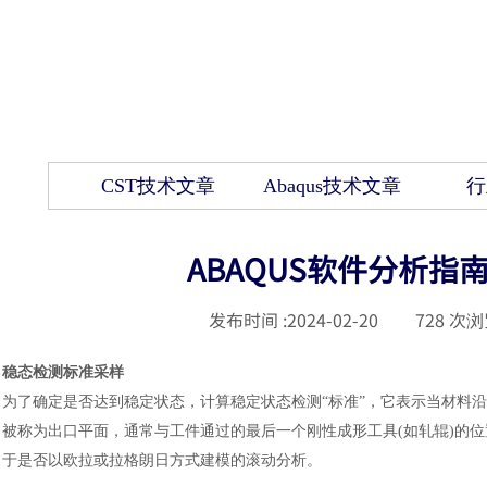
CST技术文章
Abaqus技术文章
行
ABAQUS软件分析指
发布时间 :
2024-02-20
|
728
次浏
稳态检测标准采样
为了确定是否达到稳定状态，计算稳定状态检测
“标准”，它表示当材料
被称为出口平面，通常与工件通过的最后一个刚性成形工具(如轧辊)的
于是否以欧拉或拉格朗日方式建模的滚动分析。