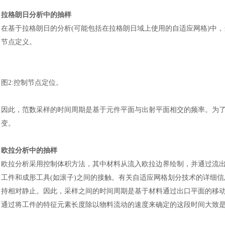
拉格朗日分析中的抽样
在基于拉格朗日的分析
(可能包括在拉格朗日域上使用的自适应网格)中
节点定义。
图
2:控制节点定位。
因此，范数采样的时间周期是基于元件平面与出射平面相交的频率。为
变。
欧拉分析中的抽样
欧拉分析采用控制体积方法，其中材料从流入欧拉边界绘制，并通过流
工件和成形工具
(如滚子)之间的接触。有关自适应网格划分技术的详细信
持相对静止。因此，采样之间的时间周期是基于材料通过出口平面的移
通过将工件的特征元素长度除以物料流动的速度来确定的这段时间大致