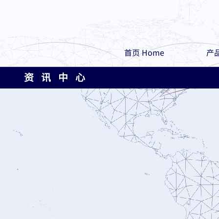
首页 Home
产品
资 讯 中 心