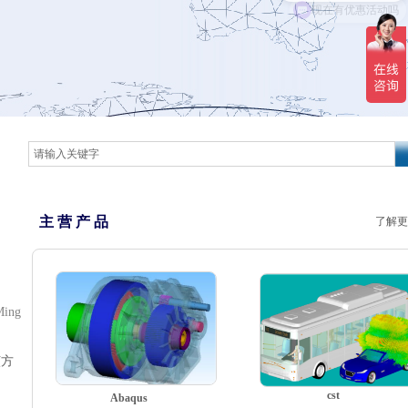
主 营 产 品
了解更
Ming
该方
cst
Abaqus