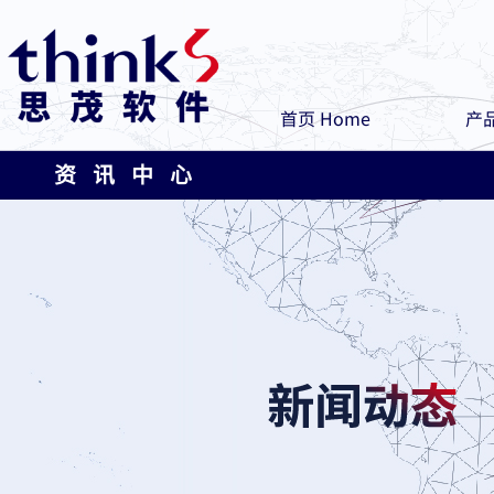
首页 Home
产品
资 讯 中 心