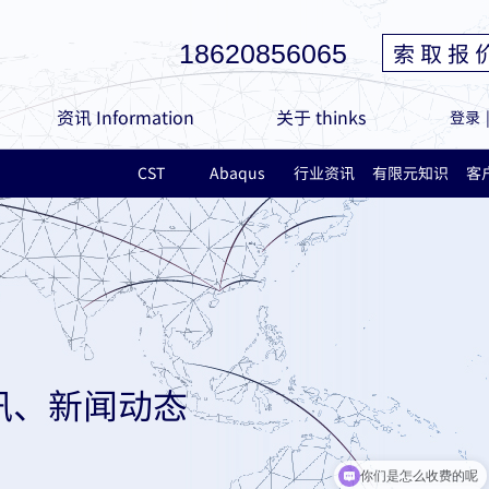
索 取 报 
18620856065
资讯 Information
关于 thinks
登录
CST
Abaqus
行业资讯
有限元知识
客
讯、新闻动态
你们是怎么收费的呢
现在有优惠活动吗