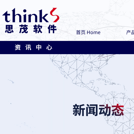
首页 Home
产品
资 讯 中 心