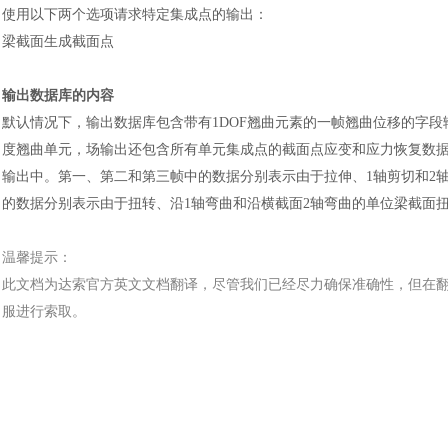
使用以下两个选项请求特定集成点的输出
：
梁截面生成截面点
输出数据库的内容
默认情况下，输出数据库包含带有
1DOF翘曲元素的一帧翘曲位移的字
度翘曲单元，场输出还包含所有单元集成点的截面点应变和应力恢复数据
输出中。第一、第二和第三帧中的数据分别表示由于拉伸、1轴剪切和2
的数据分别表示由于扭转、沿1轴弯曲和沿横截面2轴弯曲的单位梁截面
温馨提示：
汽车交通
此文档为
达索
官方
英文文档
翻译，尽管我们已经尽力确保准确性，但在
服进行索取。