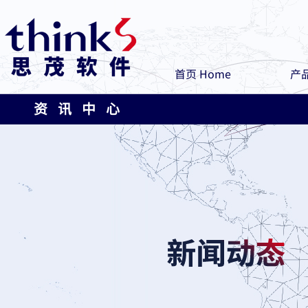
首页 Home
产品
资 讯 中 心