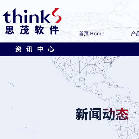
首页 Home
产品
资 讯 中 心