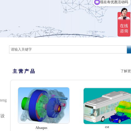
现在有优惠活动吗
主 营 产 品
了解更
teng
C设
cst
Abaqus