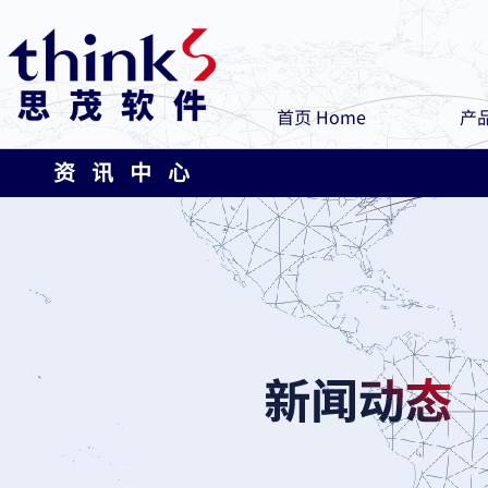
首页 Home
产品
资 讯 中 心