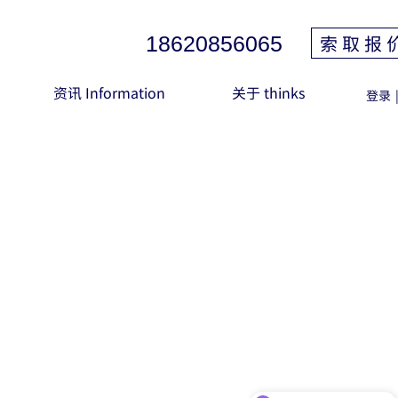
索 取 报 
18620856065
资讯 Information
关于 thinks
登录