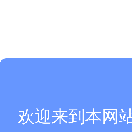
沿着图中箭头所指方向遍历所有可能的传播矢，即
Γ->X->M->Z
递增到180°，实现Γ->X；令phase_x=180，以10°为间隔从0°递增到180°
phase_x=0°，以10°为间隔从180°递减到0°，实现Z->Γ。
具体步骤为，首先按照上文扫描
phase_x=0°-180°，完成换成phase
成扫描phase_y=180°-0°，即可得到全部数据。
将数据导入
origin绘制。同时由公式f=c*k/(2*pi)，我们同样
欢迎来到本网