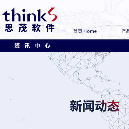
首页 Home
产品
资 讯 中 心