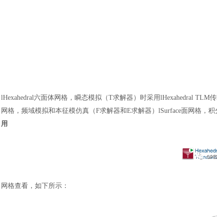
lHexahedral六面体网格，瞬态模拟（T求解器）时采用lHexahedral TLM传输
网格，频域模拟和本征模仿真（F求解器和E求解器）lSurface面网格，
用
网格查看，如下所示：