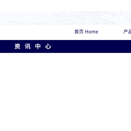
首页 Home
产品
资 讯 中 心