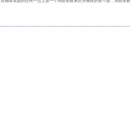
在物体表面的任何一点上加一个局部坐标来区分物体的各个面，局部坐标的w矢量从
括汽车上的碳纤维面板、金属溅射的电介质体表面，以及喇叭和天线上
在
CST里如果要忽略场对面的穿透，那么应该使用金属片代替。TLM求解器
义每一层相对于其他层的旋转角度。瞬态解算器只允许正常类型的层或具
转角度必须为0。层结构必须对两个端口是对称的。点开Layers按钮，
[ABAQUS]
Abaqus 网格质量检查标准设置