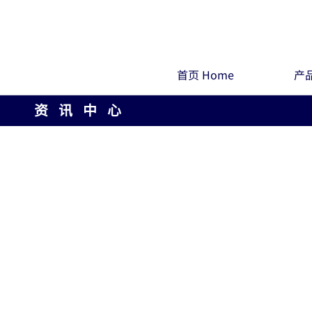
首页 Home
产品
资 讯 中 心