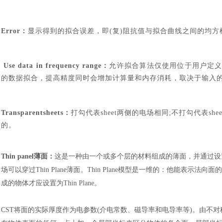
Error
：
显示得到的拟合误差，即
(复)阻抗值与拟合曲线之间的均方
Use data in frequency range
：
允许拟合算法仅使用位于用户定
的数据拟合，提高精度同时会增加计算量和内存消耗，取决于输入
Transparentsheets
：
打勾代表
sheet两侧的电场相同;不打勾代表
的。
汽车交通
风能电源
Thin panel薄面：
这是一种由一个或多个层的材料组成的薄面，并通过设
场可以穿过Thin Plane薄面。Thin Plane模型是一维的：他能
成的物体才应设置为Thin Plane。
CST将面的实际厚度作为电参数(介电常数、磁导率和电导率等)。由不对称