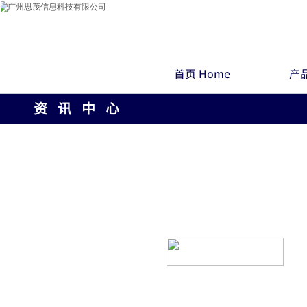
首页 Home
产品
资 讯 中 心