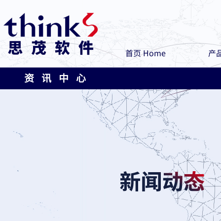
首页 Home
产品
资 讯 中 心