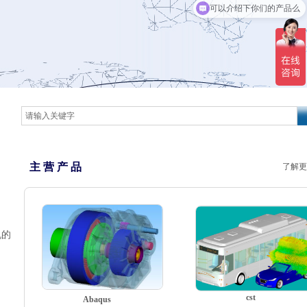
可以介绍下你们的产品么
主 营 产 品
了解更
机的
cst
Abaqus