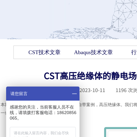
CST技术文章
Abaqus技术文章
行
CST高压绝缘体的静电场
发布时间 :
2023-10-11
|
1196
次浏
请您留言
本期我们一起看一个
Component Library里自带案例，高压绝缘
感谢您的关注，当前客服人员不在
线，请填拨打客服电话：18620856
一些球体。
065。