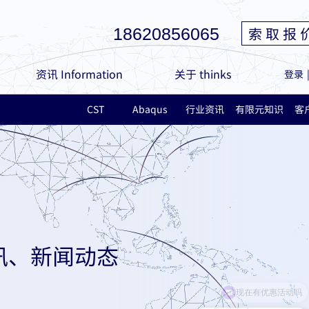
索 取 报 
18620856065
资讯 Information
关于 thinks
登录
CST
Abaqus
行业资讯
有限元知识
客
讯、新闻动态
现在有优惠活动吗