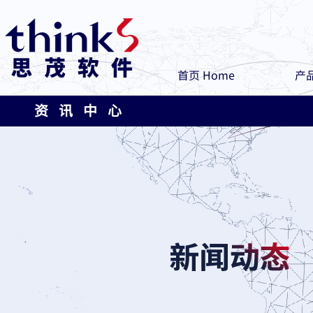
首页 Home
产品
资 讯 中 心