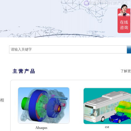
主 营 产 品
了解更
好相
cst
Abaqus