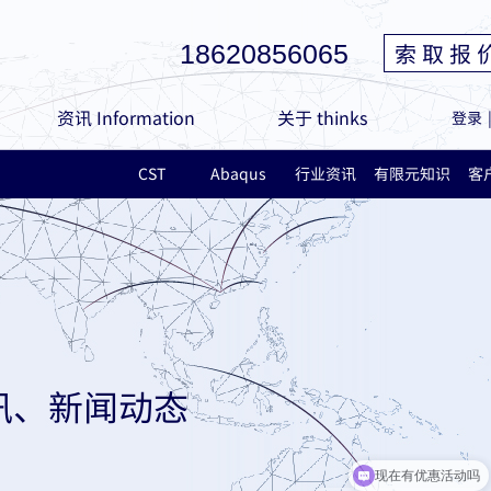
索 取 报 
18620856065
资讯 Information
关于 thinks
登录
CST
Abaqus
行业资讯
有限元知识
客
讯、新闻动态
现在有优惠活动吗
可以介绍下你们的产品么