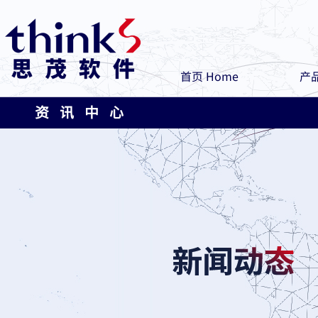
首页 Home
产品
资 讯 中 心