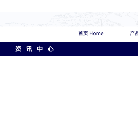
首页 Home
产品
资 讯 中 心