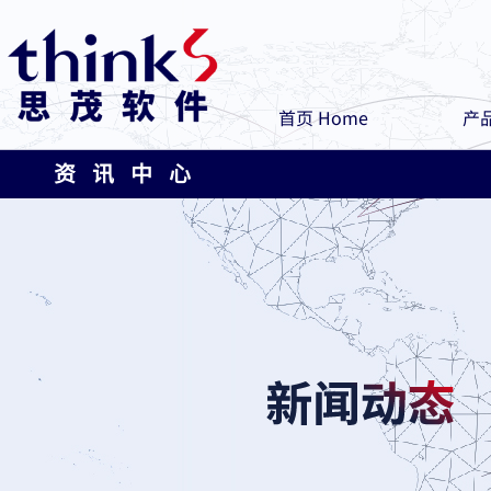
首页 Home
产品
资 讯 中 心