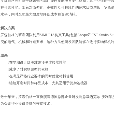
罗森伯格公司是全球领先的高性能连接解决方案供应商，其产品适用于
持可靠性能。随着对微型化、高效性及可持续性的需求日益增长，罗森
水平，同时又能最大限度地降低成本和资源消耗
。
解决方案
罗森伯格的研发团队利用
SIMULIA仿真工具(包括Abaqus和CST St
突的电气、机械和制造要求。这种方法使研发团队能够在进行实物样机
结果
l
在早期设计阶段准确预测连接器性能
l
减少了对实物原型的依赖
l
在满足严格行业要求的同时优化材料使用
l
缩短开发时间和样品成本，尤其适用于复杂连接器
数十年来，罗森伯格一直扮演着德国总部企业研发副总裁迈克尔
·沃利策
为众多行业提供关键的连接技术。