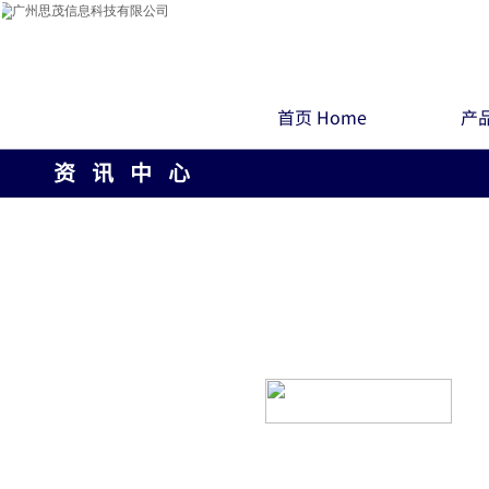
首页 Home
产品
资 讯 中 心