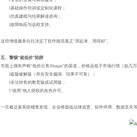
l
基础操作培训或定制化课程；
l
仿真建模与结果解读咨询；
l
故障响应与远程支持。
这些增值服务往往决定了软件能否真正
“用起来、用得好”。
五、警惕
“超低价”陷阱
市面上偶有声称
“低价出售Abaqus”的渠道，价格远低于市场行情（如
l
盗版破解版（存在安全漏洞、结果不可靠）；
l
非法转售的教育版或试用版；
l
“借用”他人授权的灰色许可。
一旦被达索系统稽查发现，企业将面临法律追责、软件停用、数据丢失