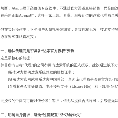
然而，
Abaqus属于高价值专业软件，不通过官方渠道直接销售，而是
在采购正版Abaqus时，选择一家正规、专业、服务到位的达索代理商至
但在实际操作中，不少用户因忽视关键细节，导致授权无效、技术支持
必在购买前认真核实：
一、确认代理商是否具备
“达索官方授权”资质
这是最核心的前提！
并非所有自称
“代理”的公司都拥有达索系统的正式授权。建议通过以下
l
要求对方提供达索系统颁发的授权证书；
l
登录达索官网或联系达索中国总部，查询该代理商是否在官方合作
l
查看其是否能提供原厂电子授权文件（
License File） 和正规增
无授权的中间商可能以低价吸引客户，但无法提供合法许可，后续也无
二、明确自身需求，避免
“过度配置”或“功能缺失”