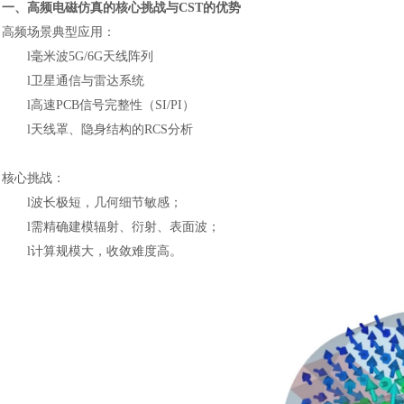
一、高频电磁仿真的核心挑战与
CST的优势
高频场景典型应用：
l
毫米波
5G/6G天线阵列
l
卫星通信与雷达系统
l
高速
PCB信号完整性（SI/PI）
l
天线罩、隐身结构的
RCS分析
核心挑战：
l
波长极短，几何细节敏感；
l
需精确建模辐射、衍射、表面波；
l
计算规模大，收敛难度高。