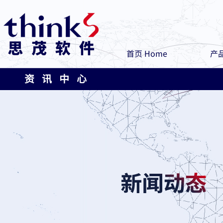
首页 Home
产品
资 讯 中 心