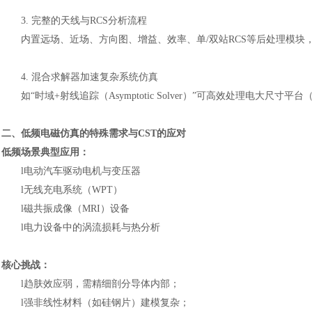
3.
完整的天线与
RCS分析流程
内置远场、近场、方向图、增益、效率、单
/双站RCS等后处理模
4.
混合求解器加速复杂系统仿真
如
“时域+射线追踪（Asymptotic Solver）”可高效处理电大尺
二、低频电磁仿真的特殊需求与
CST的应对
低频场景典型应用：
l
电动汽车驱动电机与变压器
l
无线充电系统（
WPT）
l
磁共振成像（
MRI）设备
l
电力设备中的涡流损耗与热分析
核心挑战：
l
趋肤效应弱，需精细剖分导体内部；
l
强非线性材料（如硅钢片）建模复杂；