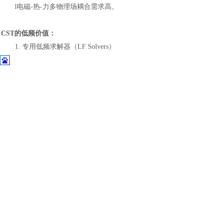
l
电磁
-热-力多物理场耦合需求高。
CST的低频价值：
1.
专用低频求解器（
LF Solvers）
CST提供静磁场（Magnetostatic）、频域低频（Frequency Dom
景优化。
2.
支持非线性
B-H曲线与铁损模型
可直接导入材料厂商提供的磁化曲线（如
Jiles-Atherton模型）
3.
无缝多物理场耦合
电磁结果可直接传递至
CST内置的热求解器或结构求解器，实现“电
4.
高效处理强耦合系统
如无线充电线圈间的互感、屏蔽板涡流反作用等，
CST低频求解器
三、统一平台：高频与低频协同的真正价值