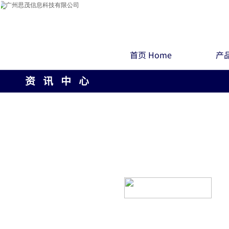
首页 Home
产品
资 讯 中 心