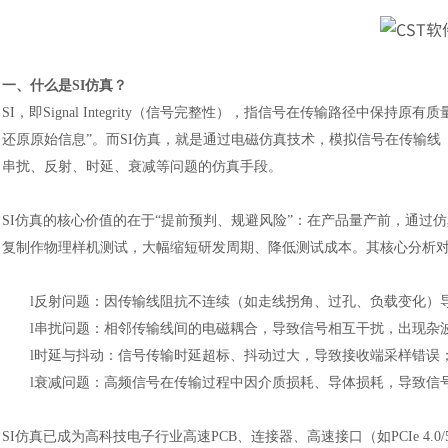
一、什么是
SI仿真？
SI，即Signal Integrity（信号完整性），指信号在传输路径中
还原原始信息”。而SI仿真，就是通过电磁仿真技术，模拟信号在传输线
串扰、反射、时延、衰减等问题的仿真手段。
SI仿真的核心价值的在于“提前预判、规避风险”：在产品量产前，通过
复制作物理样机测试，大幅缩短研发周期、降低测试成本。其核心分析
l
反射问题：因传输线阻抗不连续（如走线拐角、过孔、负载变化）
l
串扰问题：相邻传输线间的电磁耦合，导致信号相互干扰，出现杂
l
时延与抖动：信号传输时延超标、抖动过大，导致接收端采样错误
l
衰减问题：高频信号在传输过程中因介质损耗、导体损耗，导致信
SI仿真已成为高科技电子行业高速PCB、连接器、高速接口（如PCIe 4.0