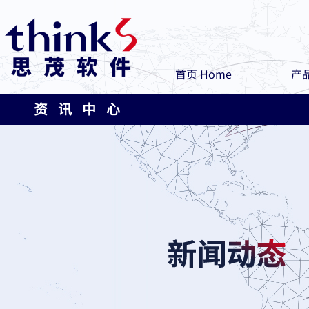
首页 Home
产品
资 讯 中 心