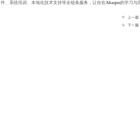
土木建筑
件、系统培训、本地化技术支持等全链条服务，让你在
Abaqus
的学习与
上一篇
下一篇