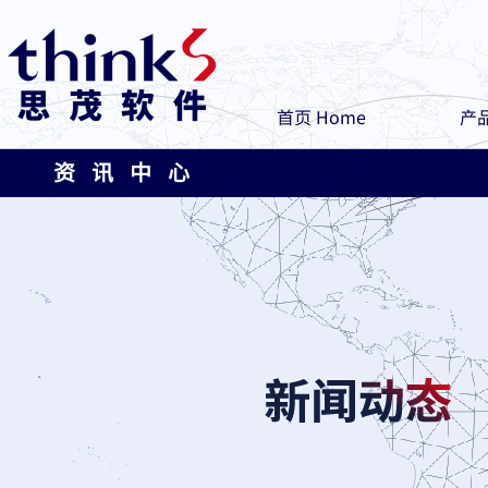
首页 Home
产品
资 讯 中 心