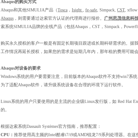
Abaqus的购买方式
Abaqus和其他SIMULIA产品（
Tosca
，
Isight
,
fe-safe
,
Simpack
,
CST
,
xflow
Abaqus
，则需要通过达索官方认证的代理商进行报价。
广州思茂信息科
索系统SIMULIA品牌的全线产品（包括Abaqus，CST，Simpack，P
购买永久授权的客户一般是有固定长期项目跟进或长期科研需求的。据
工作情况再延长授权，如果您的需求是短期几年内，那年租的费用可能
Abaqus对设备的要求
Windows系统的用户要需要注意，目前版本的Abaqus软件不支持win7系
为了适配Abaqus软件，请升级系统设备在合理的环境下运行软件。
Linux系统的用户只要使用的是主流的企业级Linux发行版，如 Red Hat Enter
的。
根据达索系统
Dassault Systèmes
官方指南，推荐配置：
CPU：
推荐使用高主频的
Intel酷睿i7/i9或AMD锐龙7/9系列处