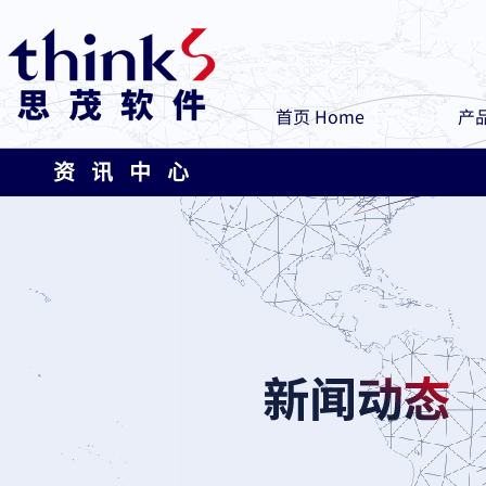
首页 Home
产品
资 讯 中 心