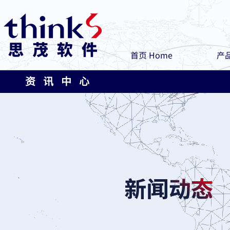
首页 Home
产品
资 讯 中 心