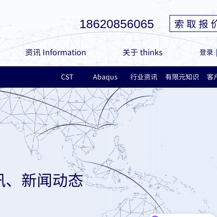
索 取 报 
18620856065
资讯 Information
关于 thinks
登录
CST
Abaqus
行业资讯
有限元知识
客
讯、新闻动态