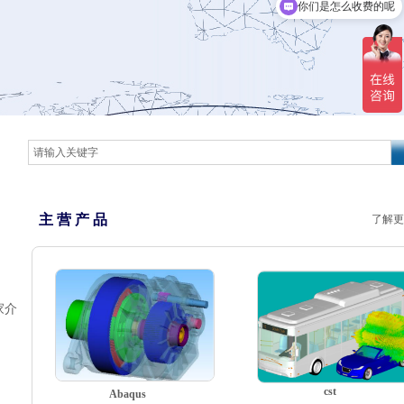
你们是怎么收费的呢
主 营 产 品
了解更
家介
cst
Abaqus