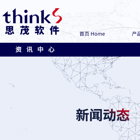
首页 Home
产品
资 讯 中 心