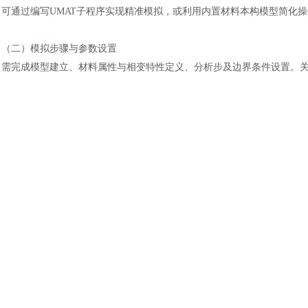
土木建筑
可通过编写
UMAT子程序实现精准模拟，或利用内置材料本构模型简化
（二）模拟步骤与参数设置
需完成模型建立、材料属性与相变特性定义、分析步及边界条件设置。
（三）结果分析与验证
借助
Visualization模块后处理模拟结果，通过与实验数据（如相变
奥氏体与马氏体相变是金属材料的核心相变类型，
Abaqus为其模拟提
材料研发领域的应用将更广泛。