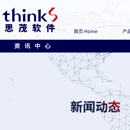
首页 Home
产品
资 讯 中 心