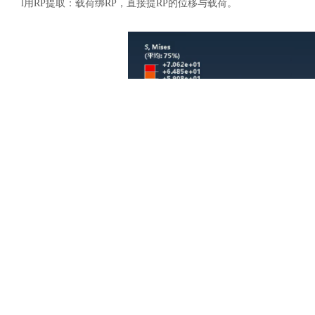
l
用
RP提取：载荷绑RP，直接提RP的位移与载荷。
土木建筑
三、实战案例：拉伸试样震荡解决
1.
查网格：两端长宽比
10→细化至≤3；