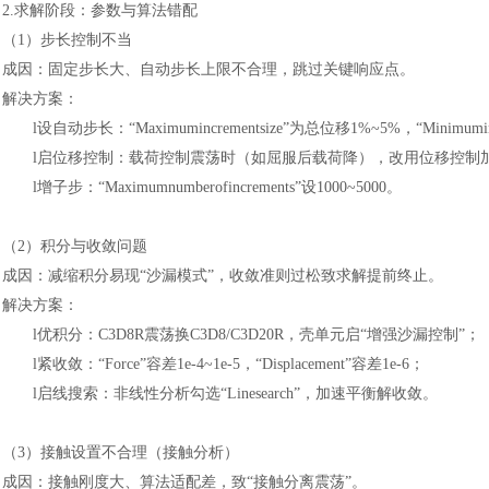
2.求解阶段：参数与算法错配
（
1）步长控制不当
成因：固定步长大、自动步长上限不合理，跳过关键响应点。
解决方案：
l
设自动步长：
“Maximumincrementsize”为总位移1%~5%，“Minimuminc
l
启位移控制：载荷控制震荡时（如屈服后载荷降），改用位移控制
l
增子步：
“Maximumnumberofincrements”设1000~5000。
（
2）积分与收敛问题
成因：减缩积分易现
“沙漏模式”，收敛准则过松致求解提前终止。
解决方案：
l
优积分：
C3D8R震荡换C3D8/C3D20R，壳单元启“增强沙漏控制”；
l
紧收敛：
“Force”容差1e-4~1e-5，“Displacement”容差1e-6；
l
启线搜索：非线性分析勾选
“Linesearch”，加速平衡解收敛。
（
3）接触设置不合理（接触分析）
成因：接触刚度大、算法适配差，致
“接触分离震荡”。