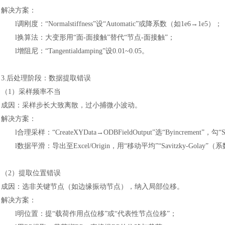
解决方案：
l
调刚度：
“Normalstiffness”设“Automatic”或降系数（如1e6→1e5）；
l
换算法：大变形用
“面-面接触”替代“节点-面接触”；
l
增阻尼：
“Tangentialdamping”设0.01~0.05。
3.后处理阶段：数据提取错误
（
1）采样频率不当
成因：采样步长大致离散，过小捕微小波动。
解决方案：
汽车交通
l
合理采样：
“CreateXYData→ODBFieldOutput”选“Byincrement”，勾“Sk
l
数据平滑：导出至
Excel/Origin，用“移动平均”“Savitzky-Golay”
（
2）提取位置错误
成因：选非关键节点（如边缘振动节点），纳入局部位移。
解决方案：
l
明位置：提
“载荷作用点位移”或“代表性节点位移”；