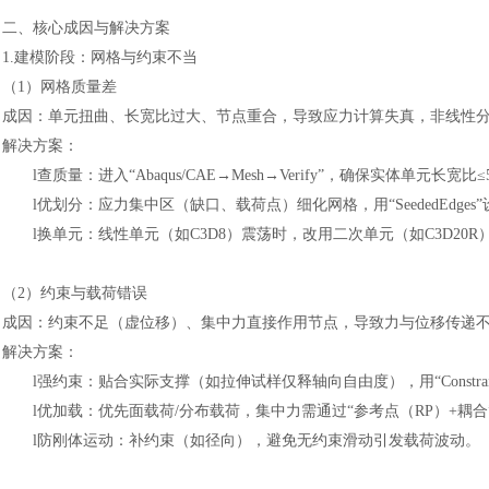
二、核心成因与解决方案
1.建模阶段：网格与约束不当
（
1）网格质量差
成因：单元扭曲、长宽比过大、节点重合，导致应力计算失真，非线性
解决方案：
l
查质量：进入
“Abaqus/CAE→Mesh→Verify”，确保实体单元长宽
l
优划分：应力集中区（缺口、载荷点）细化网格，用
“SeededEdg
l
换单元：线性单元（如
C3D8）震荡时，改用二次单元（如C3D20R
（
2）约束与载荷错误
成因：约束不足（虚位移）、集中力直接作用节点，导致力与位移传递
解决方案：
l
强约束：贴合实际支撑（如拉伸试样仅释轴向自由度），用
“Const
l
优加载：优先面载荷
/分布载荷，集中力需通过“参考点（RP）+耦
l
防刚体运动：补约束（如径向），避免无约束滑动引发载荷波动。