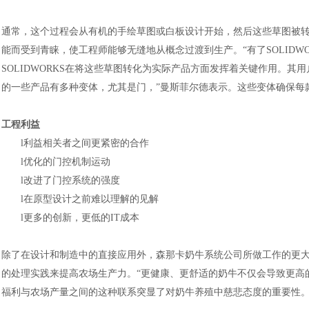
通常，这个过程会从有机的手绘草图或白板设计开始，然后这些草图被
能而受到青睐，使工程师能够无缝地从概念过渡到生产。
“有了SOLI
SOLIDWORKS在将这些草图转化为实际产品方面发挥着关键作用。
的一些产品有多种变体，尤其是门，”曼斯菲尔德表示。这些变体确保每
工程利益
l
利益相关者之间更紧密的合作
l
优化的门控机制运动
l
改进了门控系统的强度
l
在原型设计之前难以理解的见解
l
更多的创新，更低的
IT成本
除了在设计和制造中的直接应用外，森那卡奶牛系统公司所做工作的更
的处理实践来提高农场生产力。
“更健康、更舒适的奶牛不仅会导致更高
福利与农场产量之间的这种联系突显了对奶牛养殖中慈悲态度的重要性