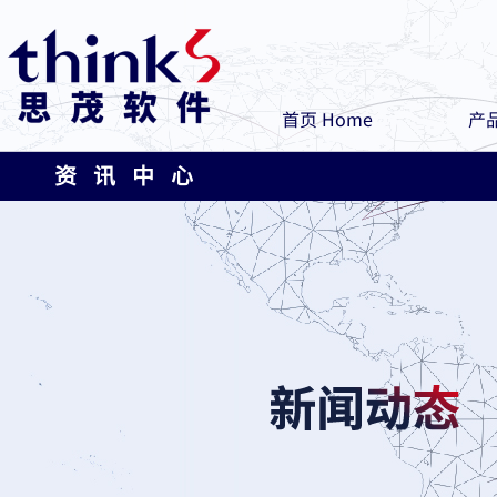
首页 Home
产品
资 讯 中 心