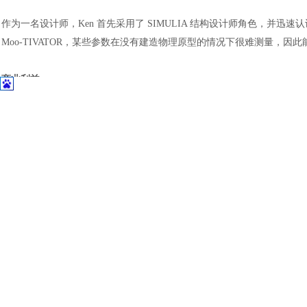
作为一名设计师，
Ken 首先采用了
SIMULIA 结构设计师角色
，并迅速认
Moo-TIVATOR，某些参数在没有建造物理原型的情况下很难测量，
商业利益
l
我们现在可以建造以前无法建造的东西了！！！
l
更复杂的科技产品
l
加强大规模定制
l
物理测试不可行，因为我们没有自己的农场。模拟解决了这一挑战
l
原型减少，物理测试一次性通过，更多的工程
——更少的材料
通过工程师、设计师和奶农的合作，
Seneca Dairy System
战。“关键在于找到这种平衡，”Mansfield 总结道，这象征着奶牛养殖