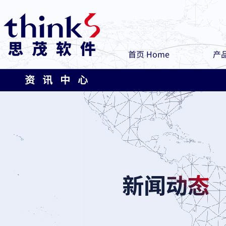
首页 Home
产品
资 讯 中 心