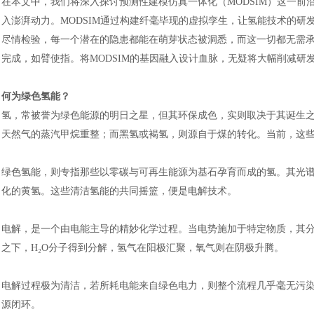
在本文中，我们将深入探讨预测性建模仿真一体化（
MODSIM）这一
入澎湃动力。MODSIM通过构建纤毫毕现的虚拟孪生，让氢能技术的
尽情检验，每一个潜在的隐患都能在萌芽状态被洞悉，而这一切都无需
完成，如臂使指。将MODSIM的基因融入设计血脉，无疑将大幅削减研
何为绿色氢能？
氢，常被誉为绿色能源的明日之星，但其环保成色，实则取决于其诞生
天然气的蒸汽甲烷重整；而黑氢或褐氢，则源自于煤的转化。当前，这
绿色氢能，则专指那些以零碳与可再生能源为基石孕育而成的氢。其光
化的黄氢。这些清洁氢能的共同摇篮，便是电解技术。
电解，是一个由电能主导的精妙化学过程。当电势施加于特定物质，其
之下，
H₂O分子得到分解，氢气在阳极汇聚，氧气则在阴极升腾。
电解过程极为清洁，若所耗电能来自绿色电力，则整个流程几乎毫无污
源闭环。