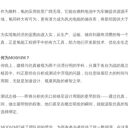
作为燃料，氢的应用前景广阔无垠。它能在燃料电池中为车辆提供源源
域，氢同样大有可为，更有潜力成为风光电能的储存库，将那些因供大
为实现氢经济的蓝图由虚入实，从生产、运输、储存到最终消费的每一
真，正是氢能工程师手中的有力工具，助力他们开发新技术、优化全生
何为
MODSIM？
传统上，建模与仿真被视为两个泾渭分明的学科，分属于各自为战的孤
植其中。纠正那些在分析或测试中浮现的问题，往往意味着巨大的时间
周期，无疑是加速设计、规避风险的睿智之举。
测试左移
——即将分析的关口前移至设计周期的更早阶段——通过仿真
间，做出最明智的权衡。他们甚至在概念萌发的瞬间，就能汲取仿真的
选择绑定。
MODSIM打破了团队间的壁垒，为所有参与者提供了统一数据源。在