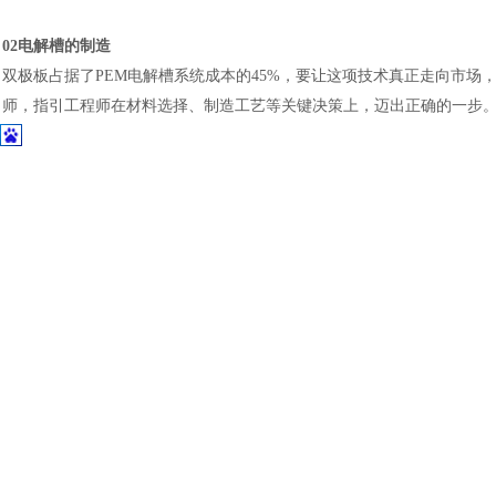
土木建筑
02电解槽的制造
双极板占据了
PEM电解槽系统成本的45%，要让这项技术真正走向市
师，指引工程师在材料选择、制造工艺等关键决策上，迈出正确的一步
3DEXPERIENCE平台上的MODSIM，在概念设计与最终制造设计
远影响，而“假设”研究则能对不同的制造方案进行深入的比较。
结构仿真能够对带肋双极板的冲压成型过程进行细致的建模。这通常是
被拉伸至最终的形态。设计空间的参数化探索，可支持对几何形状和制
储氢罐