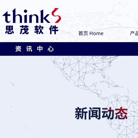
首页 Home
产品
资 讯 中 心