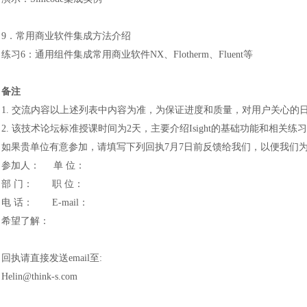
9．常用商业软件集成方法介绍
练习
6：通用组件集成常用商业软件NX、Flotherm、Fluent等
备注
1. 交流内容以上述列表中内容为准，为保证进度和质量，对用户关心的
2. 该技术论坛标准授课时间为2天，主要介绍Isight的基础功能和相关练
如果贵单位有意参加，请填写下列回执
7月7日前反馈给我们，以便我们
参加人：
单 位：
汽车交通
部
门：
职 位：
电
话：
E-mail：
希望了解：
回执请直接发送
email至:
Helin
@
think-s
.com