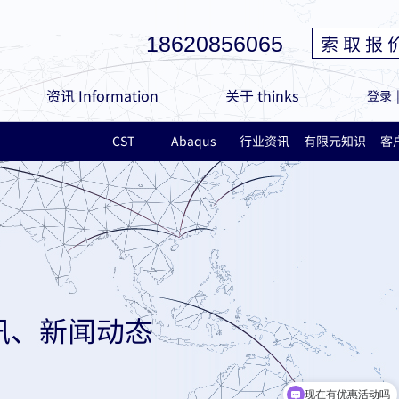
索 取 报 
18620856065
资讯 Information
关于 thinks
登录
CST
Abaqus
行业资讯
有限元知识
客
讯、新闻动态
现在有优惠活动吗