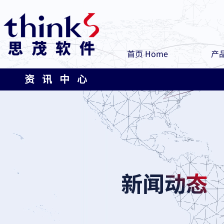
首页 Home
产品
资 讯 中 心