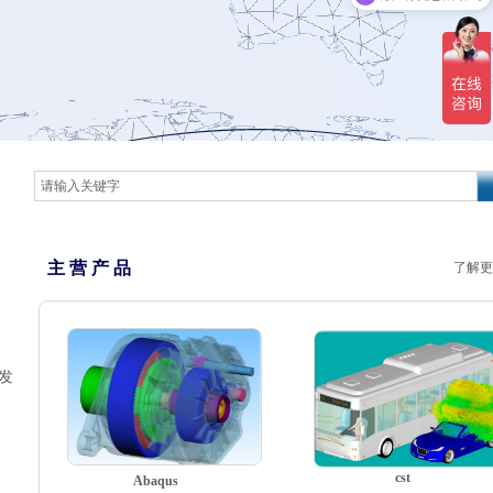
主 营 产 品
了解更
发
cst
Abaqus