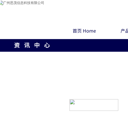
首页 Home
产品
资 讯 中 心