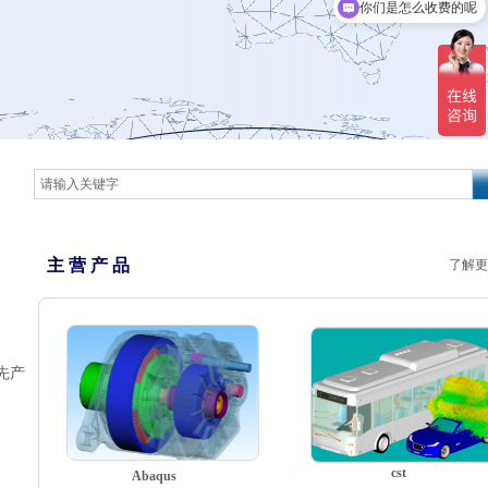
你们是怎么收费的呢
主 营 产 品
了解更
领先产
cst
Abaqus