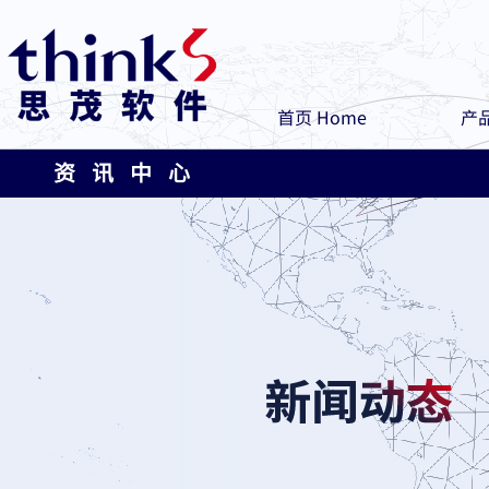
首页 Home
产品
资 讯 中 心