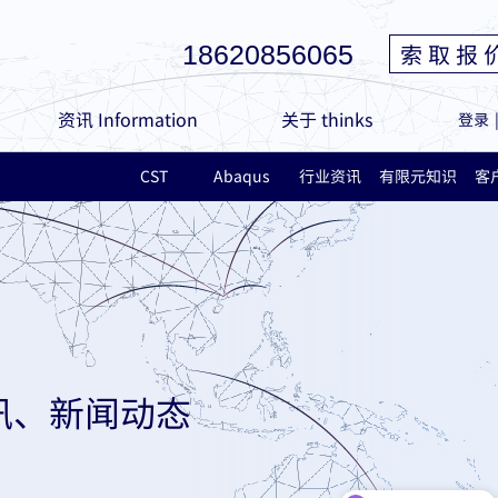
索 取 报 
18620856065
资讯 Information
关于 thinks
登录
CST
Abaqus
行业资讯
有限元知识
客
讯、新闻动态