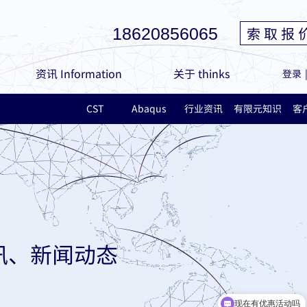
索 取 报 
18620856065
资讯 Information
关于 thinks
登录
CST
Abaqus
行业资讯
有限元知识
客
讯、新闻动态
现在有优惠活动吗