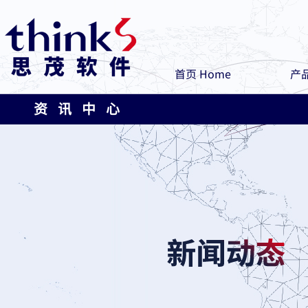
首页 Home
产品
资 讯 中 心