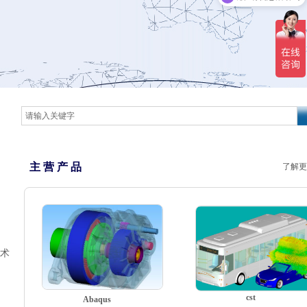
主 营 产 品
了解更
。
技术
cst
Abaqus