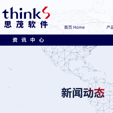
首页 Home
产品
资 讯 中 心