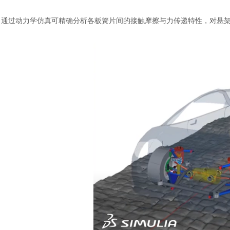
通过动力学仿真可精确分析各板簧片间的接触摩擦与力传递特性，对悬