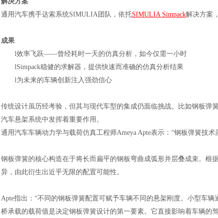
解决方案
通用汽车携手达索系统SIMULIA团队，依托
SIMULIA Simpack
解决方案
成果
l
效率飞跃
——曾经耗时一天的仿真分析，如今仅需一小时
l
Simpack稳健的求解器，提供快速而准确的仿真分析结果
l
为未来的车辆创新注入强劲信心
传统设计虽历经考验，但其与现代车型的集成仍面临挑战。比如钢板弹
汽车悬架系统中发挥着重要作用。
通用汽车车辆动力学与载荷仿真工程师
Ameya Apte表示：“钢板
钢板弹簧的核心构造在于将长而扁平的钢板弯曲成弧形并层叠成束。根
异，由此衍生出近乎无限的配置可能性。
Apte指出：“不同的钢板弹簧配置可赋予车辆不同的悬架刚度。小型车
桥承载的载荷值是决定钢板弹簧设计的第一要素。它直接影响着车辆的驾