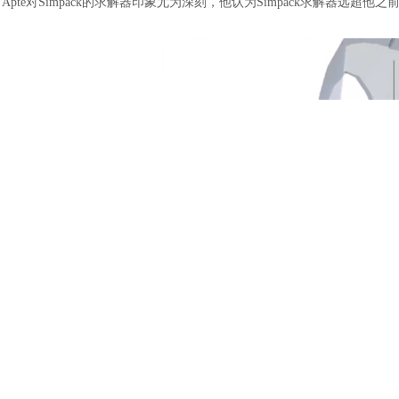
Apte对Simpack的求解器印象尤为深刻，他认为Simpack求解器远超