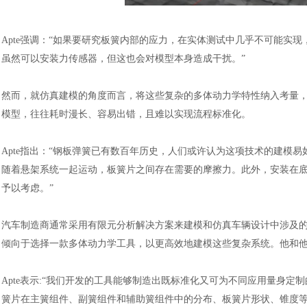
Apte强调：“如果要研究板簧内部的应力，在实体测试中几乎不可能实
虽然可以安装力传感器，但这也会对模型本身造成干扰。”
然而，就仿真建模的角度而言，将这些复杂的多体动力学特性纳入考量
模型，往往耗时漫长、容易出错，且难以实现流程标准化。
Apte指出：“钢板弹簧已有数百年历史，人们或许认为这项技术的建模
随着悬架系统一起运动，板簧片之间存在需要的摩擦力。此外，安装在
予以考虑。”
汽车制造商通常采用有限元分析解决方案来建模和仿真车辆设计中涉及
倾向于选择一款多体动力学工具，以更高效地建模这些复杂系统。他和他的
Apte表示:“我们开发的工具能够制造出既标准化又可为不同应用量身
簧片在主簧组件、副簧组件和辅助簧组件中的分布、板簧片形状、锥度等