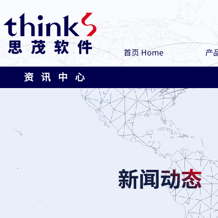
首页 Home
产品
资 讯 中 心