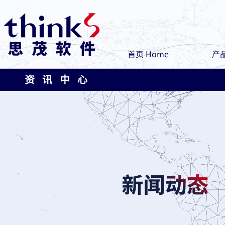
首页 Home
产品
资 讯 中 心