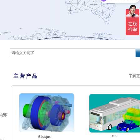
主 营 产 品
了解更
的逐
cst
Abaqus