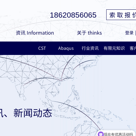
索 取 报 
18620856065
资讯 Information
关于 thinks
登录
CST
Abaqus
行业资讯
有限元知识
客
讯、新闻动态
现在有优惠活动吗