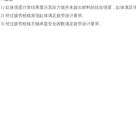
1) 缸体强度计算结果显示其应力值并未超出材料的抗拉强度，缸体满足
2) 经过疲劳校核发现缸体满足疲劳设计要求。
3) 经过疲劳校核主轴承盖安全因数满足疲劳设计要求。