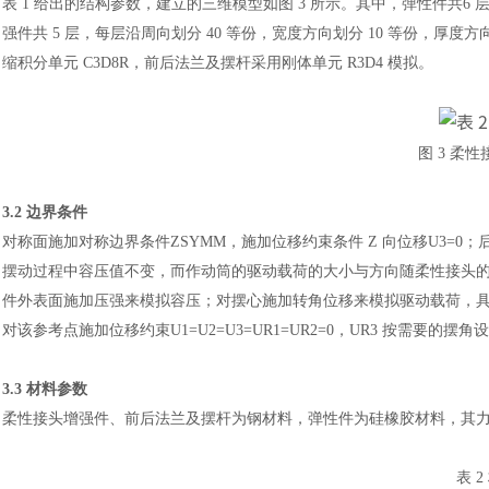
表 1 给出的结构参数，建立的
三维模型如图
3 所示。其中，弹性件共6 层
强件共 5 层，每层沿周向划分 40 等份，宽度方向划分 10 等份，厚度
缩积分单元 C3D8R，前后法兰及摆杆采用刚体单元 R3D4 模拟。
图
3 柔
3.2 边界条件
对称面施加对称边界条件
ZSYMM，施加位移约束条件 Z 向位移U3
摆动过程中容压值不变，而
作动筒的驱动载荷的大小与方向随柔性接头
件外表面施加压强来模拟容压；对摆心施加转角位移来模拟驱动载荷，
对该参考点施加位移约束
U1=U2=U3=UR1=UR2=0，UR3 按需要的摆角
3.3 材料参数
柔性接头增强件、前后法兰及摆杆为钢材料，弹性件为硅橡胶材料，其
表
2