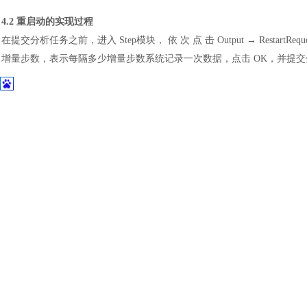
土木建筑
4.2 重启动的实现过程
在提交分析任务之前，进入
Step模块， 依 次 点 击 Output → Rest
增量步数，表示每隔多少增量步数系统记录一次数据，点击 OK，并提
图
5 
任务计算完成后，需要采用重启动进行
Step-2 的计算时，先在视图左
成分析模型的一个 Copy 模型；右击 Copy 模型，在弹出的对话框中选择 Edit 
data from job，在后面的空白框内填入之前分析好的任务 Job-1，在下面的 Step n
step，即之后的分析是在 Step-1 的基础上完成的，点击 OK。
图
6 
在环境栏的
Model中选择Copy后的模型，进入 Property 模块修改材