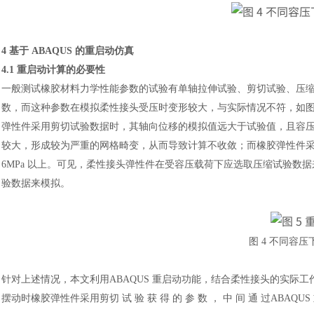
4 基于 ABAQUS 的重启动仿真
4.1 重启动计算的必要性
一般测试橡胶材料力学性能参数的试验有单轴拉伸试验、剪切试验、压
数，而这种参数在模拟柔性接头受压时变形较大，与实际情况不符，如
弹性件采用剪切试验数据时，其轴向位移的模拟值远大于试验值，且容压在
较大，形成较为严重的网格畸变，从而导致计算不收敛；而橡胶弹性件
6MPa 以上。可见，柔性接头弹性件
在受容压载荷下应选取压缩试验数据
汽车交通
验数据来模拟。
图
4 不同容
针对上述情况，本文利用
ABAQUS 重启动功能，结合柔性接头的实
摆动时橡胶弹性件采用剪切 试 验 获 得 的 参 数 ， 中 间 通 过A