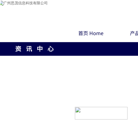
首页 Home
产品
资 讯 中 心