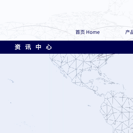
首页 Home
产品
资 讯 中 心