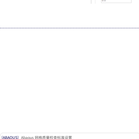
点击
OK，回到 Layers 对话框，根据实际情况设置厚度，比如在 Thi
[ABAQUS]
Abaqus 网格质量检查标准设置