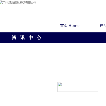
首页 Home
产品
资 讯 中 心