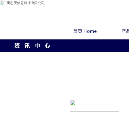
首页 Home
产品
资 讯 中 心