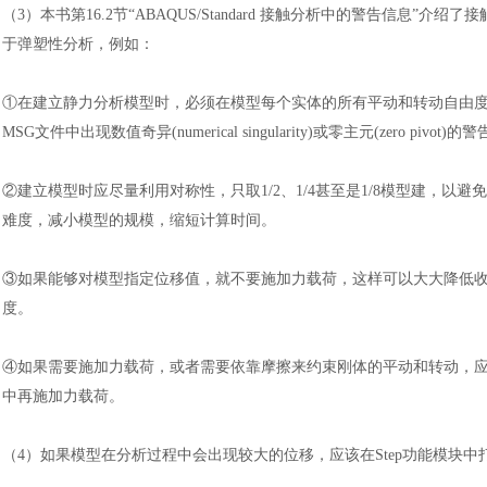
（
3
）
本书第
16.2节“ABAQUS/Standard 接触分析中的警告信
于弹塑性分析，例如
：
①在建立静力分析模型时，必须在模型每个实体的所有平动和转动自由
MSG文件中出现数值奇异(numerical singularity)或零主元(zero pivot)
②建立模型时应尽量利用对称性，只取1/2、1/4甚至是1/8模型建，
难度，减小模型的规模，缩短计算时间。
③如果能够对模型指定位移值，就不要施加力载荷，这样可以大大降低
度。
④如果需要施加力载荷，或者需要依靠摩擦来约束刚体的平动和转动，
中再施加力载荷。
（
4
）
如果模型在分析过程中会出现较大的位移，应该在
Step功能模块中