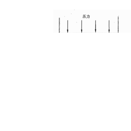
土木建筑
图
17-11 挤
a
）
模具形状不合理，坯料无法向下流
在图
17-11a中，模具斜坡处的倾角很小，而且转折处没有过渡圆弧，
坯料向下运动。如果按照图17-11a建模，无论如何改善网格密度、接
就是不可能的。在图17-11b中，增大了模具斜坡处的倾角，在转折处