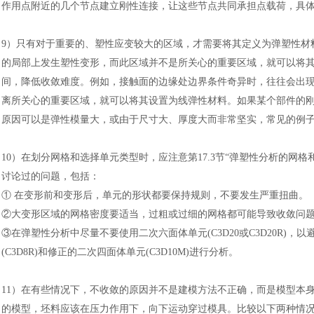
作用点附近的几个节点建立刚性连接，让这些节点共同承担点载荷，具体方法
9）
只有对于重要的、塑性应变较大的区域，才需要将其定义为弹塑性材
的局部上发生塑性变形，而此区域并不是所关心的重要区域，就可以将
间，降低收敛难度。例如，接触面的边缘处边界条件奇异时，往往会出
离所关心的重要区域，就可以将其设置为线弹性材料。如果某个部件的
原因可以是弹性模量大，或由于尺寸大、厚度大而非常坚实，常见的例
10
）
在划分网格和选择单元类型时，应注意第
17.3节“弹塑性分析的网格
讨论过的问题，包括
：
汽车交通
① 在变形前和变形后，单元的形状都要保持规则，不要发生严重扭曲。
②大变形区域的网格密度要适当，过粗或过细的网格都可能导致收敛问
③在弹塑性分析中尽量不要使用二次六面体单元(C3D20或C3D20R)，
(C3D8R)和修正的二次四面体单元(C3D10M)进行分析。
11
）
在有些情况下，不收敛的原因并不是建模方法不正确，而是模型本
的模型，坯料应该在压力作用下，向下运动穿过模具。比较以下两种情