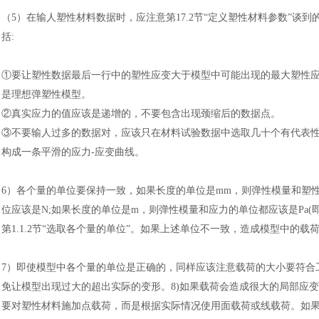
（
5
）
在输人塑性材料数据时，应注意第
17.2节“定义塑性材料参数”谈
括
:
①要让塑性数据最后一行中的塑性应变大于模型中可能出现的最大塑性应
是理想弹塑性模型。
②真实应力的值应该是递增的，不要包含出现颈缩后的数据点。
③不要输人过多的数据对，应该只在材料试验数据中选取几十个有代表
构成一条平滑的应力
-应变曲线。
6
）
各个量的单位要保持一致，如果长度的单位是
mm，则弹性模量和塑性
位应该是N;如果长度的单位是m，则弹性模量和应力的单位都应该是Pa(即
第1.1.2节“选取各个量的单位”。如果上述单位不一致，造成模型中
7
）
即使模型中各个量的单位是正确的，同样应该注意载荷的大小要符合
免让模型出现过大的超出实际的变形。
8)如果载荷会造成很大的局部应
要对塑性材料施加点载荷，而是根据实际情况使用面载荷或线载荷。如果必须在某个