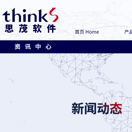
首页 Home
产品
资 讯 中 心