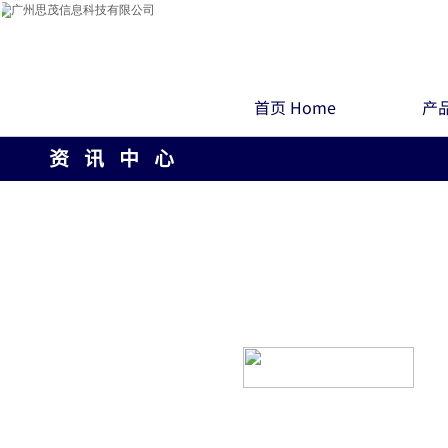
首页 Home
产品
资 讯 中 心