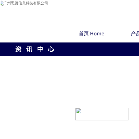
首页 Home
产品
资 讯 中 心