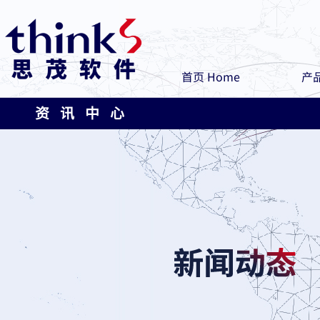
首页 Home
产品
资 讯 中 心