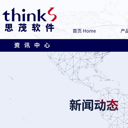
首页 Home
产品
资 讯 中 心