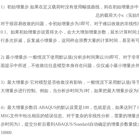
1）
初始增量步
:如果在定义载荷时没有使用幅值曲线，则在初始增量步
总的载荷大小
x
（
实始
对于很容易收敛的问题，令初始增量步为
1即可。对于难以收敛的非线性
0.1。如果初始增量步设置得太小，会大大增加增量步数，延长计算时间;如果
行多次折减，反复减小增量步，这同样会浪费大量的计算时间，甚至有可
2)
最小增量步
:一般情况下使用默认值(分析步时间乘以10)即可。对于
面提示中所述，不收敛往往是模型本身存在问题，仅仅减小最小增量步
3）
最大增量步
:它对模型是否收敛没有影响，一般情况下采用默认值(等
大增量步进行控制。例如，当分析步时间为1时，如果把最大增量步设为0
4）
最大增量步数目
:ABAQUS的默认设置是100，也就是说，如果达到
MSG文件中给出相应的错误信息。对于复杂的非线性分析，需要的增量步
步时间为1，提交分析后看到ABAQUS/Siandard自动确定的增量步数量级
10000.