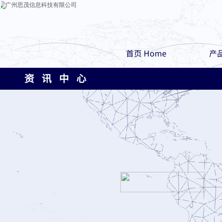
首页 Home
产品
资 讯 中 心