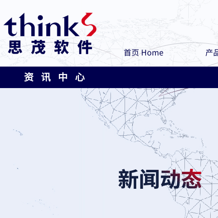
首页 Home
产品
资 讯 中 心